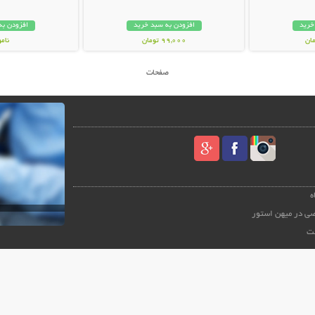
خرید
افزودن به سبد خرید
افزودن به
99,000 تومان
نام
99,000 توم
صفحات
ه
ی در میهن استور
ت