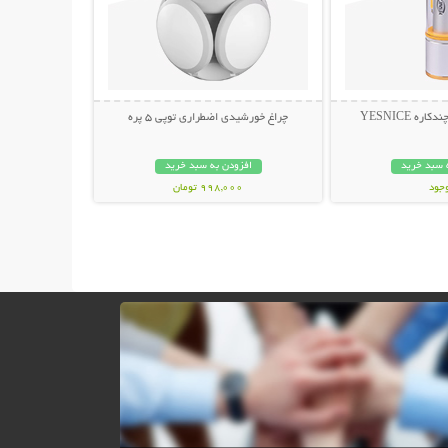
ه YESNICE
چراغ خورشیدی اضطراری توپی 5 پره
 سبد خرید
افزودن به سبد خرید
وجود
998,000 تومان
مان