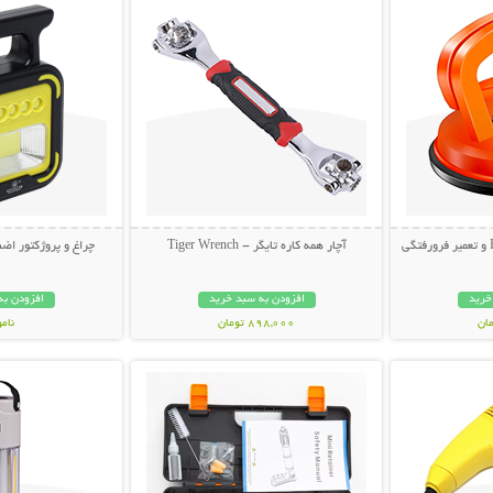
آچار همه کاره تایگر - Tiger Wrench
چراغ و پروژکتور اضط
خرید
افزودن به سبد خرید
افزودن به
898,000 تومان
نام
بیشتر
نمایش توضیحات بیشتر
نمایش توضی
998,000 تو