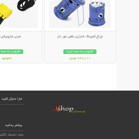
چراغ کمپینگ شارژی رقص نور دار
مینی جاروبرقی USB
افزودن به سبد خرید
افزودن به سبد 
748,000 تومان
ناموجود
238,000 تومان
مارا دنبال کنید
بیشتر بدانید
نماد اعتماد الکت