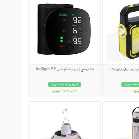
راری دارای پاوربانک
فشارسنج مچی سخنگو مدل Intelligent BP
 سبد خرید
افزودن به سبد خرید
وجود
1,798,000 تومان
حات بیشتر
نمایش توضیحات بیشتر
مان