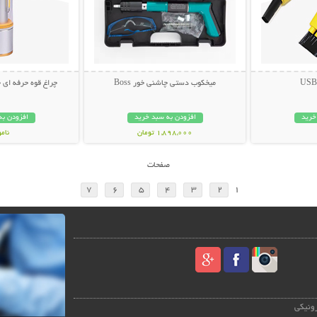
میخکوب دستی چاشنی خور Boss
چراغ قوه حرفه ای چندکار
خرید
افزودن به سبد خرید
افزودن به
1,898,000 تومان
نام
798,000 تو
صفحات
7
6
5
4
3
2
1
رونیکی