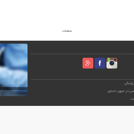
صفحات
رونیکی
ی در میهن استور
ت