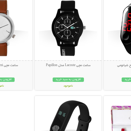
ساعت مچی Lacoste مدل Papillon
ساعت مچی Tomi مدل T082
خرید
افزودن به سبد خرید
افزودن به
ناموجود
نام
بیشتر
نمایش توضیحات بیشتر
99,000 تومان
69,000 توم