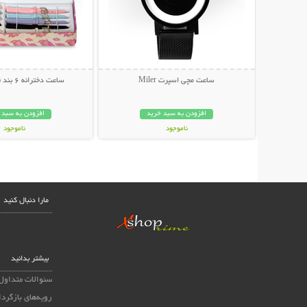
ساعت مچی اسپرت Miler
ساعت دخترانه 6 بند قابل تعویض
افزودن به سبد خرید
افزودن به سبد 
ناموجود
ناموجود
59,000 تومان
99,000 تومان
مارا دنبال کنید
بیشتر بدانید
سئوالات متداول
رویه‌های بازگردا