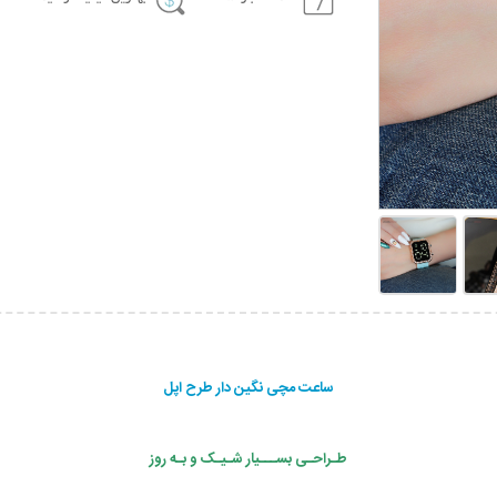
ساعت مچی نگین دار طرح اپل
طـراحـی بســـیار شـیـک و بـه روز