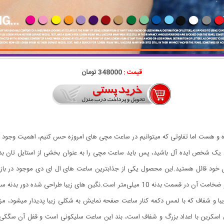
قیمت :
348000 تومان
ده و هست اما تفاوتی که میتوانیم در ساعت مچی های امروزه حس کنیم، اهمیت وجود 
ن یک شخص ایده آل باشید، پس باید ساعت مچی را به عنوان بخشی از استایل تان ب
ل خود قائل هستید.این محصول یکی از جذابترین ساعت های ال ای دی موجود در ب
مستطیل شکل ساعت در ابعاد 33 × 40 میلی‌متر طراحی شده و ضخامت آن در قسمت بدنه 10 میلی‌
ا و شفاف که با لمس دکمه کنار ساعت صفحه نمایش به شکلی زیبا پدیدار میشود، م
فول اسکرین با اعداد بزرگ و شفاف است، بند این ساعت سلیکونی است و قفل آن سگ