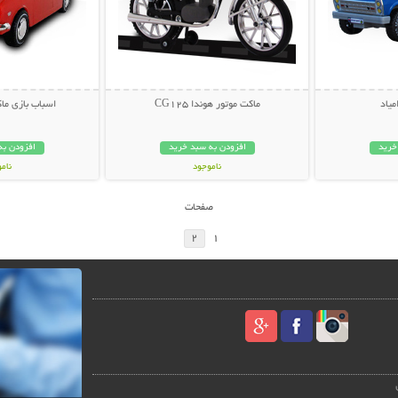
میاد
ماکت موتور هوندا CG125
اسباب بازی ما
خرید
افزودن به سبد خرید
افزودن به
ناموجود
نام
39,000 تومان
99,000 توم
صفحات
2
1