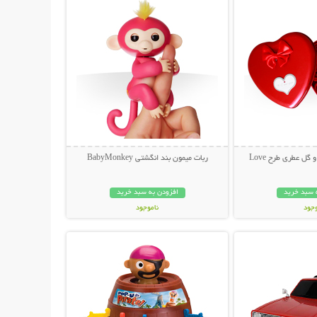
گل عطری طرح Love
ربات میمون بند انگشتی BabyMonkey
 سبد خرید
افزودن به سبد خرید
وجود
ناموجود
حات بیشتر
نمایش توضیحات بیشتر
ان
199,000 تومان