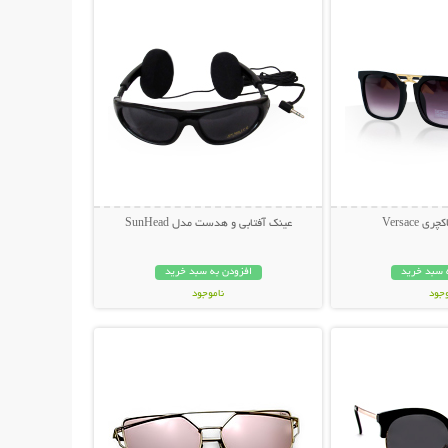
 Versace
عینک آفتابی و هدست مدل SunHead
 سبد خرید
افزودن به سبد خرید
وجود
ناموجود
حات بیشتر
نمایش توضیحات بیشتر
ان
199,000 تومان