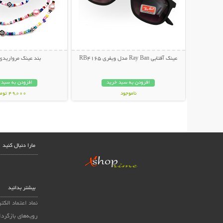
عینک آفتابی Ray Ban مدل ویفری RB4165
بند عینک مرواریدی
افزودن به سبد خرید
افزودن به سبد 
ناموجود
49,000 تومان
139,000 تومان
مارا دنبال کنید
بیشتر بدانید
نماد اعتماد الکت
رویه‌های بازگردا