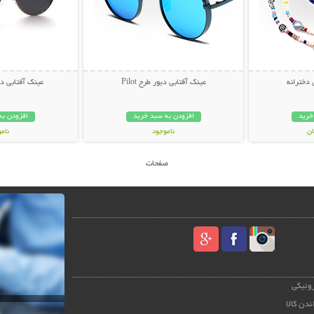
 دخترانه
عینک آفتابی دیور طرح Pilot
عینک آفتابی دیور
خرید
افزودن به سبد خرید
افزودن به
ناموجود
نام
59,000 تومان
45,000 توم
صفحات
رونیکی
ندن کالا