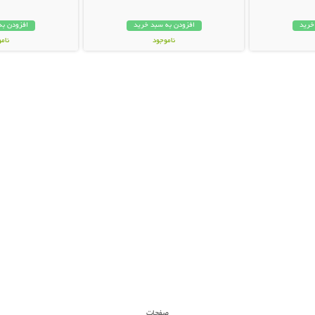
خرید
افزودن به سبد خرید
افزودن به
ناموجود
نام
189,000 تومان
79,000 توم
صفحات