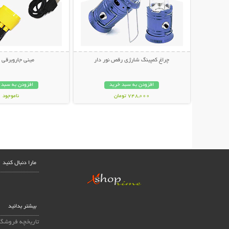
چراغ کمپینگ شارژی رقص نور دار
مینی جاروبرقی USB
افزودن به سبد خرید
افزودن به سبد 
748,000 تومان
ناموجود
238,000 تومان
مارا دنبال کنید
بیشتر بدانید
تاریخچه فروشگا