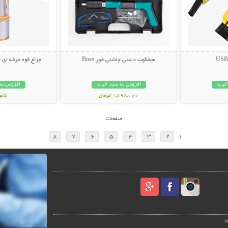
میخکوب دستی چاشنی خور Boss
چراغ قوه حرفه ای چندکار
خرید
افزودن به سبد خرید
افزودن به
1,898,000 تومان
نام
798,000 تو
صفحات
8
7
6
5
4
3
2
1
ه