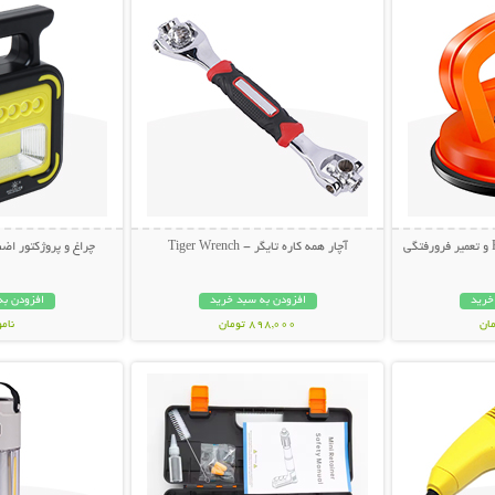
آچار همه کاره تایگر - Tiger Wrench
چراغ و پروژکتور اضط
خرید
افزودن به سبد خرید
افزودن به
898,000 تومان
نام
بیشتر
نمایش توضیحات بیشتر
نمایش توضی
998,000 تو