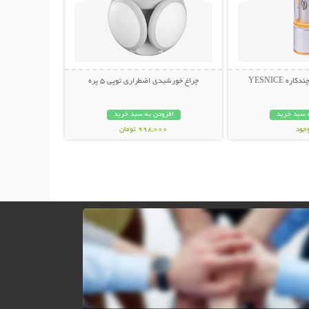
ه YESNICE
چراغ خورشیدی اضطراری توپی 5 پره
 سبد خرید
افزودن به سبد خرید
وجود
998,000 تومان
مان