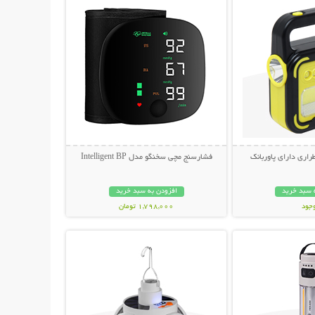
راری دارای پاوربانک
فشارسنج مچی سخنگو مدل Intelligent BP
 سبد خرید
افزودن به سبد خرید
وجود
1,798,000 تومان
حات بیشتر
نمایش توضیحات بیشتر
مان