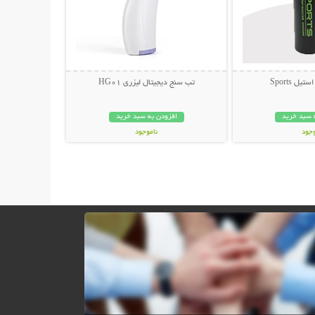
ل Sports
تب سنج دیجیتال لیزری HG01
 سبد خرید
افزودن به سبد خرید
وجود
ناموجود
مان
349,000 تومان