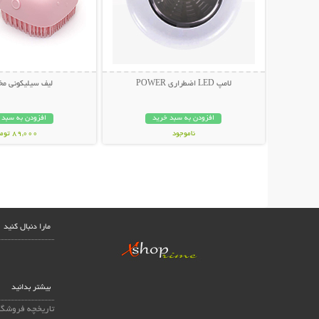
لامپ LED اضطراری POWER
لیف سیلیکونی مخ
افزودن به سبد خرید
افزودن به سبد 
ناموجود
89,000 تومان
59,000 تومان
مارا دنبال کنید
بیشتر بدانید
تاریخچه فروشگا