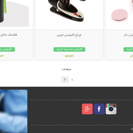
زن دار
چراغ کلیپسی جیبی
فلاسک داخل استی
خرید
افزودن به سبد خرید
افزودن به
ناموجود
نام
99,000 تومان
139,000 تو
صفحات
2
1
ه