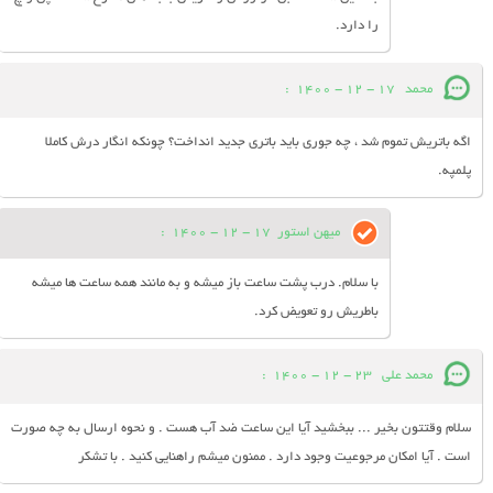
را دارد.
محمد
17 - 12 - 1400
:
اگه باتریش تموم شد ، چه جوری باید باتری جدید انداخت؟ چونکه انگار درش کاملا
پلمپه.
میهن استور
17 - 12 - 1400
:
با سلام. درب پشت ساعت باز میشه و به مانند همه ساعت ها میشه
باطریش رو تعویض کرد.
محمد علی
23 - 12 - 1400
:
سلام وقتتون بخیر ... ببخشید آیا این ساعت ضد آب هست . و نحوه ارسال به چه صورت
است . آیا امکان مرجوعیت وجود دارد . ممنون میشم راهنایی کنید . با تشکر