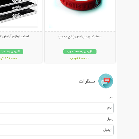
دستبند پرسپولیس (طرح جدید)
استند لوازم آرایش Beauty Box
افزودن به سبد خرید
افزودن به سبد 
20000 تومان
898000 تومان
نـــظرات
نام
ایمیل