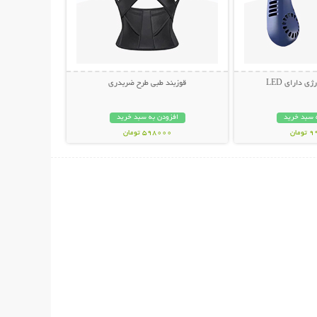
ی دارای LED
قوزبند طبی طرح ضربدری
 سبد خرید
افزودن به سبد خرید
مان
598000 تومان