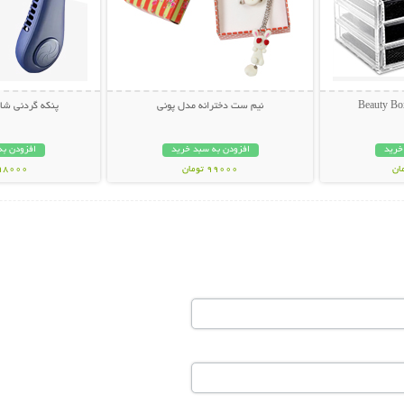
نیم ست دخترانه مدل پونی
پنکه گردنی شارژ
خرید
افزودن به سبد خرید
افزودن به
99000 تومان
998000 تو