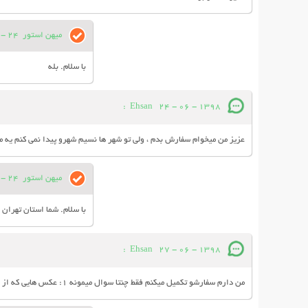
میهن استور
24 - 06 - 1398
با سلام. بله
:
Ehsan
24 - 06 - 1398
عزیز من میخوام سفارش بدم ، ولی تو شهر ها نسیم شهرو پیدا نمی کنم یه 
میهن استور
24 - 06 - 1398
با سلام. شما استان تهران
:
Ehsan
27 - 06 - 1398
من دارم سفارشو تکمیل میکنم فقط چنتا سوال میمونه 1: عکس هایی که از این کفش گرفته شده کار خود میهن استور یا عکس جنس اصل و جنس ارسالی فیک ؟!! 2: اگه اندازمون نشد امکان تعویض کفش هست؟!