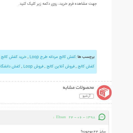
جهت مشاهده فرم خرید، روی دکمه زیر کلیک کنید.
برچسب ها
:
کفش کالج مردانه طرح Loop
,
خرید کفش کالج
,
کفش کالج
,
فروش آنلاین کالج
,
فروش Loop
,
کفش دانشگاه
محصولات مشابه
آرشیو
:
Ehsan
24 - 06 - 1398
سایز 44 موجوده؟