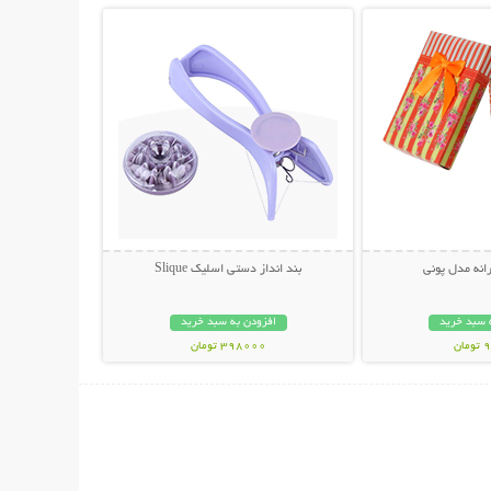
انه مدل پونی
بند انداز دستی اسلیک Slique
 سبد خرید
افزودن به سبد خرید
ان
398000 تومان