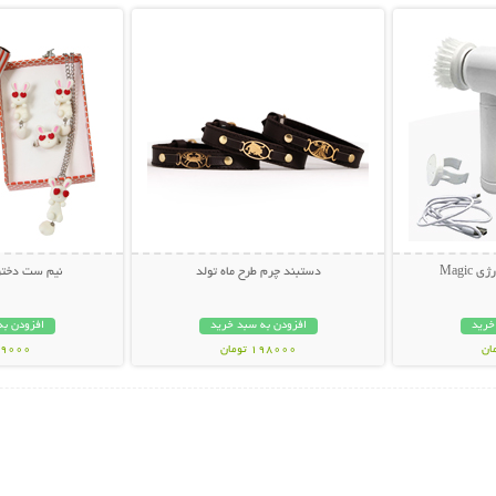
Magi
دستبند چرم طرح ماه تولد
نیم ست دختر
خرید
افزودن به سبد خرید
افزودن به
198000 تومان
99000 توم