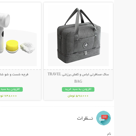
ساک مسافرتی لباس و کفش برزنتی TRAVEL
فرچه شست و شو شارژی c
BAG
افزودن به سبد خرید
افزودن به سبد 
598000 تومان
748000 تومان
نـــظرات
نام