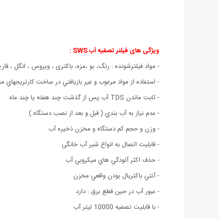
ویژگی های فیلتر تصفيه آب SWS :
- مواد فیلترشونده : رنگ، بو ،مزه، باکتری ، ویروس ، انگل ، قا
- استفاده از مواد مرغوب و غير بازيافتي در ساخت كارتريجهاي 
- ثابت ماندن TDS آب پس از گذشت چند هفته يا چند ماه
- عدم نياز به آب بندي ( قبل و بعد از نصب دستگاه )
- وزن و حجم كم دستگاه و مخزن ذخيره آب
- قابلیت اتصال به انواع شیر آب خانگی
- حذف اكثر آلودگي هاي ميكروبي آب
- آنتي باكتريال بودن واقعي مخزن
- عبور آب در حین قطع برق : دارد
- با قابلیت تصفیه 10000 لیتر آب