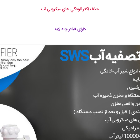
حذف اكثر آلودگي هاي ميكروبي آب
دارای فیلتر چند لایه