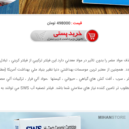
قیمت :
498000 تومان
كلر ، سرب ، آفت كش هاي گياهي ، حيواني ، كيستها ،مواد آلي فرار ، تركيبات آلي مصنو