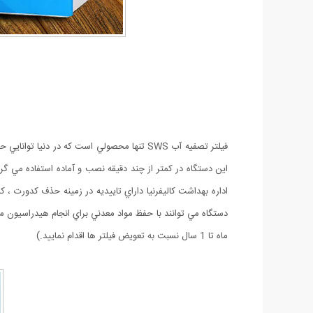
اداره بهداشت كاليفرنيا داراي تاييديه در زمينه حذف كدورت ، 
ماه تا 1 سال نسبت به تعويض فيلتر ها اقدام نماييد.)