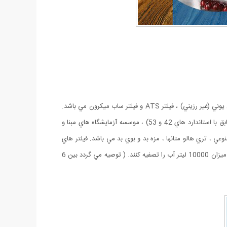
فیلتر تصفيه آب SWS تنها محصولي است كه در دنيا توانايي حذف مواد مضر را بدون تاثير در مواد معدني دارد.اين فیلتر تركيبي از فيلتر كربني ، تبادل يوني (غير رزيني) ، فيلتر ATS و فيلتر ساب ميكرون مي باشد.
اين دستگاه در كمتر از چند دقيقه نصب و آماده استفاده مي گردد. همچنين از معتبر ترين موسسات بهداشتي دنيا نظير بنياد ملي بهداشت آمريكا (مطابق با استاندارد هاي 42 و 53) ، موسسه آزمايشگاه هاي مبنا و
عي ، تري هالو متانها ، مزه بد و بوي بد مي باشد. فيلتر هاي
دستگاه مي توانند با حفظ مواد معدني براي انجام هيدراسيون مطلوب تر تامين كننده نياز هاي سلامتي شما باشد. فیلتر تصفيه آب SWS مي توانند به ميزان 10000 ليتر آب را تصفيه كنند. ( توصيه مي گردد بين 6