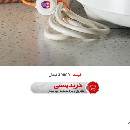
قیمت :
39000 تومان
ر