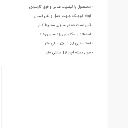
- محـصول با کیفـیت عـالی و فوق کاربـردی
- ابعاد کوچـک جـهت حمل و نقل آسـان
- قابل اسـتفاده در منـزل, محـیط کـار
- استفاده از مکانیزم ویژه سـوزن‌هـا
- ابعاد مغزی 53 در 25 میلی متر
- طول دسته آچار 19 سانتی متر