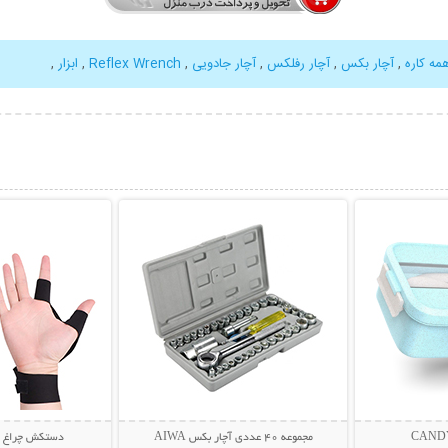
مه کاره
,
آچار بکس
,
آچار رفلکس
,
آچار جادویی
,
Reflex Wrench
,
ابزار
,
بیشتر
نمایش توضیحات بیشتر
نمایش توضی
مجموعه 40 عددی آچار بکس AIWA
دستکش چراغ دار  light