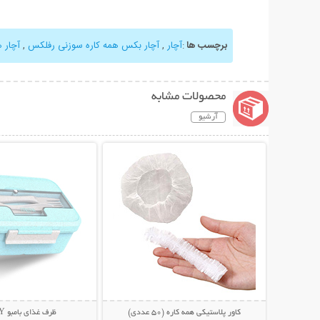
برچسب ها
:
آچار
,
آچار بکس همه کاره سوزنی رفلکس
,
آچار ه
محصولات مشابه
آرشیو
نمایش توضیحات بیشتر
نمایش توضیحات 
کاور پلاستیکی همه کاره (50 عددی)
ظرف غذای بامبو CANDY