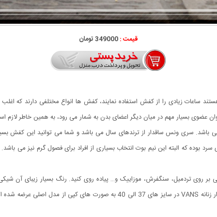
قیمت :
349000 تومان
ستند ساعات زیادی را از کفش استفاده نمایند، کفش ها انواع مختلفی دارند که اغلب اف
ه عنوان عضوی بسیار مهم در میان دیگر اعضای بدن به شمار می رود، به همین خاطر لاز
 ساقدار زنانه VANS برگرفته شده از برند محبوب Vans می باشد. سری ونس ساقدار از ترندهای سال می باشد و شما م
د بوده که البته این نیم بوت انتخاب بسیاری از افراد برای فصول گرم نیز می باشد
ساقدار زنانه VANS می توانید به راحتی بر روی تردمیل، سنگفرش، موزاییک و… پیاده روی کنید. رنگ بسیا
توانید آن را با انواع پوشش های خود ست نمایید. کفش ساقدار زنانه VANS در سایز ه