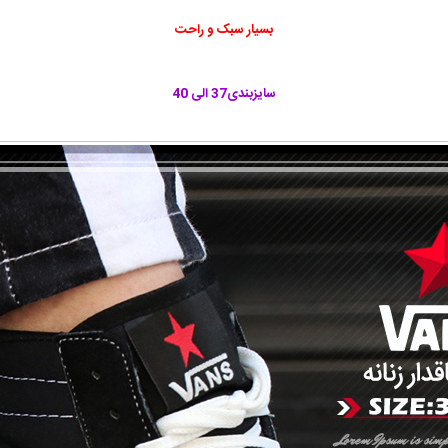
بسیار سبک و راحت
سایزبندی37
الی 40