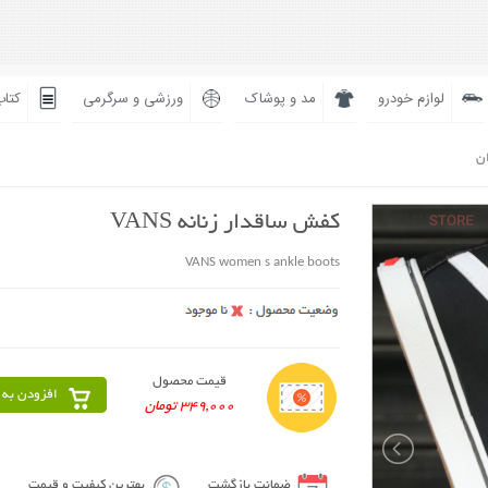
لوازم خودرو
مد و پوشاک
ورزشی و سرگرمی
کتاب
ان
کفش ساقدار زنانه VANS
VANS women s ankle boots
قیمت محصول
افزودن به 
349,000 تومان
ضمانت بازگشت
بهترین کیفیت و قیمت