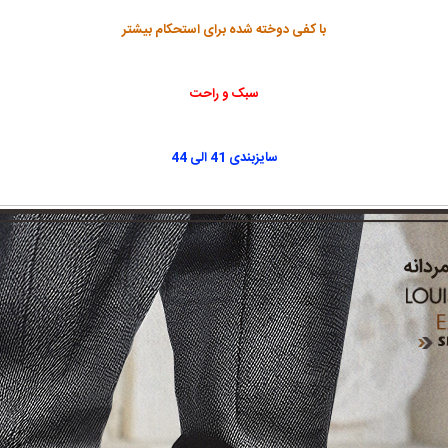
با کفی دوخته شده برای استحکام بیشتر
سبک و راحت
سایزبندی 41 الی 44