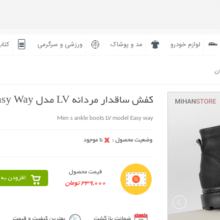
لوازم خودرو
مد و پوشاک
ورزشی و سرگرمی
کتاب
ان
کفش ساقدار مردانه LV مدل Easy Way
Men s ankle boots LV model Easy way
قیمت محصول
افزودن به 
339,000 تومان
ضمانت بازگشت
بهترین کیفیت و قیمت