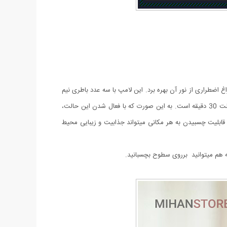
ه عنوان چراغ اضطراری از نور آن بهره برد. این لامپ با سه عدد باطری نیم
قلمی کار میکند و با فشار دادن روی لامپ و یا با ریموت کنترل آن می توان روشن خاموش کرد. یکی از مزایای چراغ اضطراری ریموت دار داشتن حالت 30 دقیقه‌ است. به این صورت که با فعال شدن این حالت،
ار با قابلیت چسبیدن به هر مکانی میتواند جذابیت و زیبایی محیط
ه هم میتوانید برروی سطوح بچسبانید.