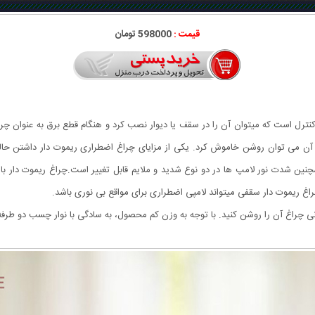
قیمت :
598000 تومان
امل 13 LED به علاوه یک ریموت کنترل است که میتوان آن را در سقف یا دیوار نصب کرد و هنگام قطع برق ب
 می‌شوند. همچنین شدت نور لامپ ها در دو نوع شدید و ملایم قابل تغییر است.چراغ ریموت د
راغ ریموت دار سقفی میتواند لامپی اضطراری برای مواقع بی نوری باشد.
نی چراغ آن را روشن کنید. با توجه به وزن کم محصول، به سادگی با نوار چسب دو طرف