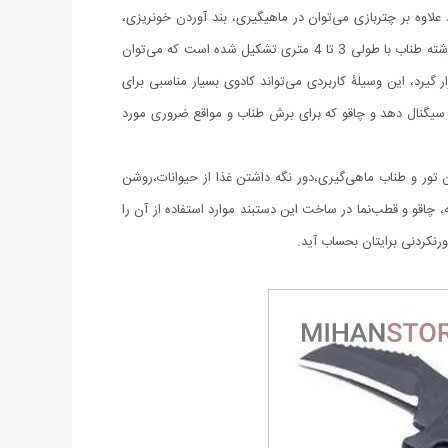
گرانی به آن متصل کنید، از طناب پاراکورد علاوه بر چتربازی می‌‌توان در ماهیگیری، بند آوردن خونریزی،
درست کردن آتش، فرود آمدن از ارتفاع، طناب نگهدارنده‌‌‌‌ی چادر، درست کردن پناهگاه و… نیز استفاده کرد.دستبند پاراکورد و نجات معمولا از 7 تا 9 رشته طناب با طولی 3 تا 4 متری تشکیل شده است که می‌‌توان
گیرد، این وسیلۀ کاربردی می‌‌تواند کادوی بسیار مناسبی برای
ت اضطراری این سوت سطح سر و صدا را می‌تواند تا 110 db ایجاد کند و به امدادگران سیگنال دهد و چاقو که برای برش طناب و مواقع ضروری مورد
دن تور و طناب ماهی‌گیری،دور نگه داشتن غذا از حیوانات،روشن
اقو و قطب‌نما در ساخت این دستبند موارد استفاده از آن را
رنکردنی برایتان بحساب آید.