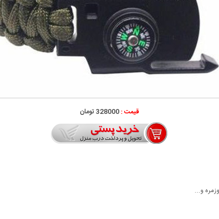
قیمت :
328000 تومان
مره و...