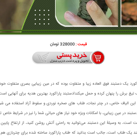
قیمت :
328000 تومان
ورد یک دستبند فوق العاده زیبا و متفاوت بوده که در عین زیبایی بصری متفاوت خود، ا
برش را پنهان کرده و حمل میکند!دستبند پاراکورد بهترین هدیه برای آنهایی اس
از این الیاف خاص، در چتر نجات، طناب های صخره نوردی و سقوط آزاد استفاده می شو
 در عین زیبایی، با امکانات ویژه خود نیاز های حیاتی شما را نیز در شرایط خاص تام
ت است، به وسیلۀ این دستبند می‌‌توانید به راحتی آتش روشن کنید، از ارتفاع پایین 
نند یک طناب است، جالب است بدانید که طناب پاراکورد ساخته شده برای چتربازی هم مور