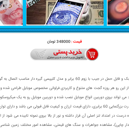
قیمت :
348000 تومان
میکروسکوپ موبایل 60x یونیورسال مدل 9595 ذره بینی کوچک و قابل حمل در جیب با زوم 60
ی تواند بروی دوربین انواع موبایل نصب شده و دوربین موبایل رو به یک میکروسکو
این گجت گزینه مناسبی می باشد.این میکروسکوپ موبایل با قدرت بزرگنمایی 60 برابری، دارای قیمت ارزان و ک
 درست در امتداد لنز اصلی آن قرار داشته و نور از بالا بروی نمونه تابیده می شود 
دار چاپی)، مشاهده جواهرات و سنگ های قیمتی، مشاهده امور مختلف زمین شناسی ،