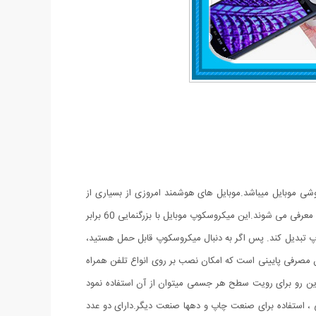
 برابر و مدل کلیپسی گیره دار مناسب اتصال به گوشی موبایل میباشد.موبایل های هوشمند امروزی از بسیاری از
کامپیوتر های چند سال قبل هم سریع تر و هم قوی تر شده اند از این رو هر روزه گجت های متنوع و کاربردی فراوانی مخصوص موبایل طراحی شده و معرفی می شوند.این میکروسکوپ موبایل با بزرگنمایی 60 برابر
پ تبدیل کند. پس اگر به دنبال میکروسکوپ قابل حمل هستید،
یفیت قابل قبولی می باشد و دارای توان مصرفی پایینی است که امکان نصب بر روی انواع تلفن همراه
از این رو برای رویت سطح هر جسمی میتوان از آن استفاده نمود
 استفاده برای صنعت چاپ و دهها صنعت دیگر.دارای دو عدد