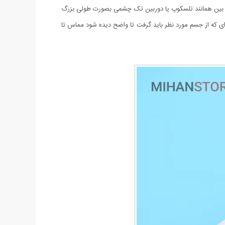
UV جهت تست اسکناس می باشد.قسمت بالائی این ذره بین همانند تلسکوپ یا دوربین تک چشمی بصورت طولی بزرگ
ای که از جسم مورد نظر باید گرفت تا واضح دیده شود مماس تا