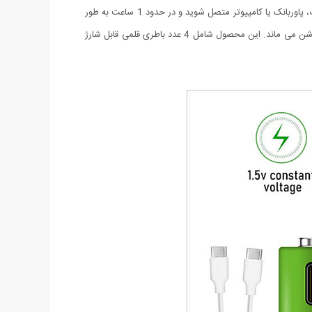
یک USB Type C را به ورودی وصل کنید. از کابل ارائه شده برای اتصال همزمان 2 باتری به هر منبع تغذیه USB استفاده کنید. به آداپتور برق متناوب، پاوربانک یا کامپیوتر متصل شوید و در حدود 1 ساعت به طور
کامل شارژ کنید. چرخه عمر طولانی بیش از 1200 استفاده را امکان پذیر می کند .هنگام شارژ، LED قرمز چشمک می زند و پس از شارژ کامل LED روشن می ماند. این محصول شامل 4 عدد باطری قلمی قابل شارژ