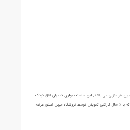
ون هر منزلی می باشد. این ساعت دیواری که برای اتاق کودک
طراحی شده است دارای کیفیتی فوق العاده بالا بوده و از موتور روانگرد تایوانی بهره می برد. هم اکنون می توانید ساعت دیواری طرح رویای کودک را که با 3 سال گارانتی تعویض توسط فروشگاه میهن استور عرضه