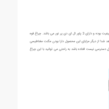
چراغ قوه تاشو فلکسی محصول جدیدی می باشد که تنها پس از چند ماه عرضه، در صنعت خود غوغایی به پا کرده است. این چراغ قوه فوق العاده با کیفیت بوده و دارای 3 پاور ال ای دی پر نور می باشد. چراغ قوه
ع کنید به اندازه یک خودکار خواهد شد! از دیگر مزایای این محصول دارا بودن مگنت مغناطیسی
ل دسترسی نیست افتاده باشد به راحتی می توانید با این چراغ