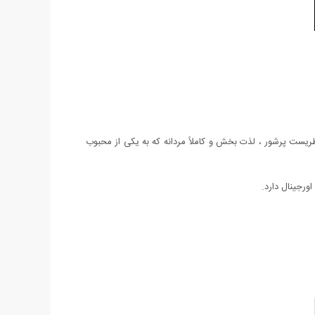
حس برانگیز و نفسانی که از گروه بویایی شرقی در سال 1989 توسط Michel Almairac طراحی شد. عطریست پرشور ، لذت بخش و کاملاً مردانه که به یکی از محبوب
ورجینال دارد.