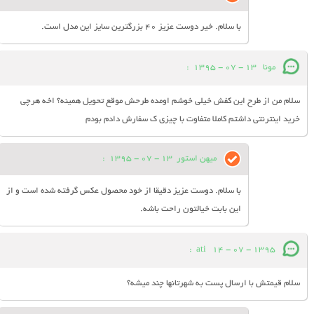
با سلام. خیر دوست عزیز 40 بزرگترین سایز این مدل است.
مونا
13 - 07 - 1395
:
سلام من از طرح این کفش خیلی خوشم اومده طرحش موقع تحویل همینه؟ اخه هرچی
خرید اینترنتی داشتم کاملا متفاوت با چیزی ک سفارش دادم بودم
میهن استور
13 - 07 - 1395
:
با سلام. دوست عزیز دقیقا از خود محصول عکس گرفته شده است و از
این بابت خیالتون راحت باشه.
:
ati
14 - 07 - 1395
سلام قیمتش با ارسال پست به شهرتانها چند میشه؟