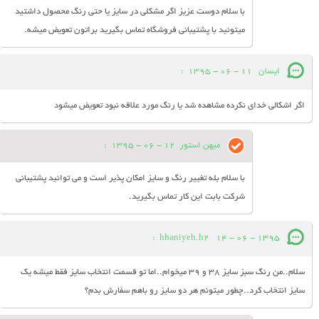
با سلام دوست عزیز اگر مشکلی در سایز یا حتی رنگ محصول داشتید
میتونید با پشتیبانی فروشگاه تماس بگیرید براتون تعویض میشه.
ایسان
11 - 06 - 1395
:
اگر اشکالی خدای نکرده مشاهده شد یا رنگ مورد علاقه نبود تعويض میشود
میهن استور
12 - 06 - 1395
:
با سلام بله تغییر رنگ و سایز امکان پذیر است و می توانید پشتیبانی
شرکت بابت این کار تماس بگیرید.
:
hhaniyeh.h2
14 - 06 - 1395
سلام..من رنگ سبز سایز 38 و 39 میخوام..اما تو قسمت انتخاب سایز فقط میشه یک
سایز انتخاب کرد..چطور میتونم هر دو سایز رو باهم سفارش بدم؟