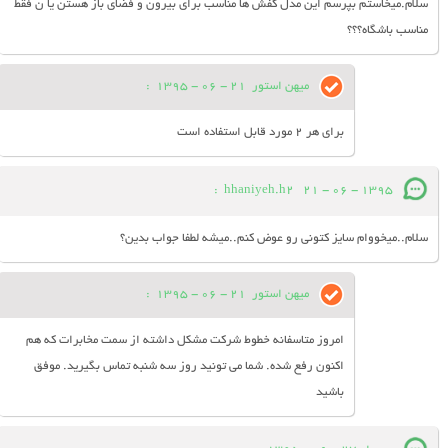
سلام.میخاستم بپرسم این مدل کفش ها مناسب برای بیرون و فضای باز هستن یا ن فقط
مناسب باشگاه؟؟؟
میهن استور
21 - 06 - 1395
:
برای هر 2 مورد قابل استفاده است
:
hhaniyeh.h2
21 - 06 - 1395
سلام..میخووام سایز کتونی رو عوض کنم..میشه لطفا جواب بدین؟
میهن استور
21 - 06 - 1395
:
امروز متاسفانه خطوط شرکت مشکل داشته از سمت مخابرات که هم
اکنون رفع شده. شما می تونید روز سه شنبه تماس بگیرید. موفق
باشید