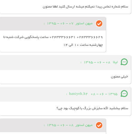
سلام شماره تماس پیدا نمیکنم میشه ارسال کنید لطفا ممنون
میهن استور
07 - 06 - 1395
:
02433366629 02433366631 ساعت پاسخگویی شرکت شنبه تا
چهارشنبه ساعت 10 الی 14
لیلا
08 - 06 - 1395
:
خیلی ممنون
:
haniyeh.h2
08 - 06 - 1395
سلام ببخشید اگه سایزش بزرگ یا کوچیک بود چی؟
میهن استور
08 - 06 - 1395
: