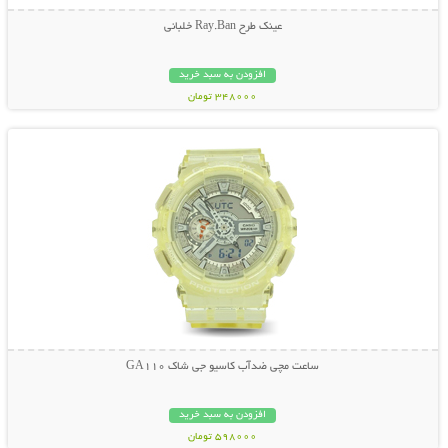
عینک طرح Ray.Ban خلبانی
افزودن به سبد خرید
348000 تومان
نمایش توضیحات بیشتر
ساعت مچی ضدآب کاسیو جی شاک GA110
افزودن به سبد خرید
598000 تومان