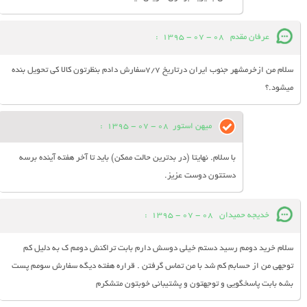
عرفان مقدم
08 - 07 - 1395
:
سلام من ازخرمشهر جنوب ایران درتاریخ 7/7سفارش دادم بنظرتون کالا کی تحویل بنده
میشود.؟
میهن استور
08 - 07 - 1395
:
با سلام. نهایتا (در بدترین حالت ممکن) باید تا آخر هفته آینده برسه
دستتون دوست عزیز.
خدیجه حمیدان
08 - 07 - 1395
:
سلام خرید دومم رسید دستم خیلی دوسش دارم بابت تراکنش دومم ک به دلیل کم
توجهی من از حسابم کم شد با من تماس گرفتن . قراره هفته دیگه سفارش سومم پست
بشه بابت پاسخگویی و توجهتون و پشتیبانی خوبتون متشکرم