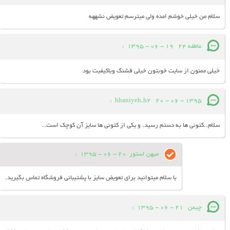
سلام من خیلی خوشم امده ولی میترسم تعویض نشههه
عاطفه 24
19 - 06 - 1395
:
خیلی ممنون از سایت خوبتون خیلی قشنگ وباکیفیت بود
:
hhaniyeh.h2
20 - 06 - 1395
سلام..کتونی ها به دستم رسید. و یکی از کتونی ها سایز آن کوچک است..
میهن استور
20 - 06 - 1395
:
با سلام میتوانید برای تعویض سایز با پشتیبانی فروشگاه تماس بگیرید.
چیمن
21 - 06 - 1395
: