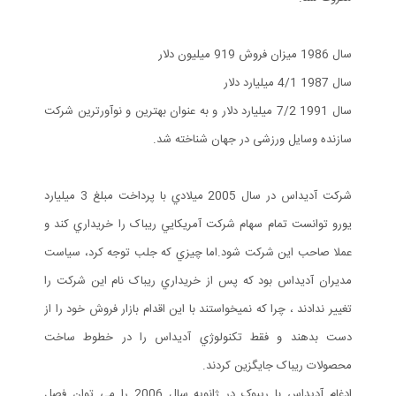
سال 1986 میزان فروش 919 میلیون دلار
سال 1987 4/1 میلیارد دلار
سال 1991 7/2 میلیارد دلار و به عنوان بهترین و نوآورترین شرکت
سازنده وسایل ورزشی در جهان شناخته شد.
شرکت آديداس در سال 2005 ميلادي با پرداخت مبلغ 3 ميليارد
يورو توانست تمام سهام شرکت آمريکايي ريباک را خريداري کند و
عملا صاحب اين شرکت شود.اما چيزي که جلب توجه کرد، سياست
مديران آديداس بود که پس از خريداري ريباک نام اين شرکت را
تغيير ندادند ، چرا که نميخواستند با اين اقدام بازار فروش خود را از
دست بدهند و فقط تکنولوژي آديداس را در خطوط ساخت
محصولات ريباک جايگزين کردند.
ادغام آدیداس با ریبوک در ژانویه سال 2006 را می توان فصل