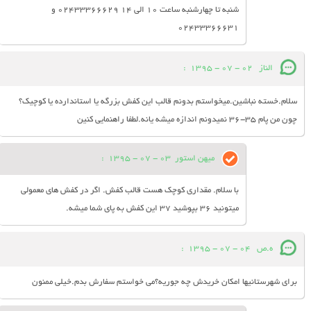
شنبه تا چهارشنبه ساعت 10 الی 14 02433366629 و
02433366631
الناز
02 - 07 - 1395
:
سلام.خسته نباشین.میخواستم بدونم قالب این کفش بزرگه یا استاندارده یا کوچیک؟
چون من پام 35-36 نمیدونم اندازه میشه یانه.لطفا راهنمایی کنین
میهن استور
03 - 07 - 1395
:
با سلام. مقداری کوچک هست قالب کفش. اگر در کفش های معمولی
میتونید 36 بپوشید 37 این کفش به پای شما میشه.
ه.ص
04 - 07 - 1395
:
برای شهرستانیها امکان خریدش چه جوریه؟می خواستم سفارش بدم.خیلی ممنون