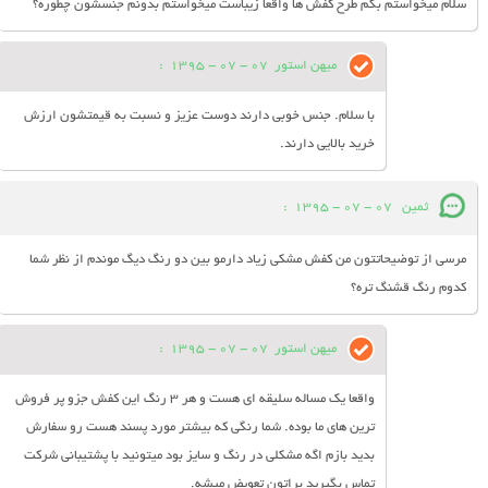
سلام میخواستم بگم طرح کفش ها واقعا زیباست میخواستم بدونم جنسشون چطوره؟
میهن استور
07 - 07 - 1395
:
با سلام. جنس خوبی دارند دوست عزیز و نسبت به قیمتشون ارزش
خرید بالایی دارند.
ثمین
07 - 07 - 1395
:
مرسی از توضیحاتتون من کفش مشکی زیاد دارمو بین دو رنگ دیگ موندم از نظر شما
کدوم رنگ قشنگ تره؟
میهن استور
07 - 07 - 1395
:
واقعا یک مساله سلیقه ای هست و هر 3 رنگ این کفش جزو پر فروش
ترین های ما بوده. شما رنگی که بیشتر مورد پسند هست رو سفارش
بدید بازم اگه مشکلی در رنگ و سایز بود میتونید با پشتیبانی شرکت
تماس بگیرید براتون تعویض میشه.