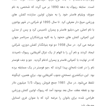
است. سابقه ریبوک به دهه 1890 بر می گردد که شخصی به نام
جوزف ویلیام فاستر خود را به عنوان اولین سازنده کفش های
ورزشی میخ دار معرفی کرد. تا سال 1895 او شرکتی در شهر بولتون
با نام اصلی جی.دبلیو فاستر و پسران تاسیس کرد و پس از مدتی
این کمپانی کفش های خخود را به کلیه ورزشکاران سرتاسر جهان
عرضه می کرد. در سال 1958 دو نوه بنیانگذار کفش دوزی، شرکتی
ایجاد کردند و نام آن را با الهام از یک غزال آفریقایی ریبوک نامیدند
که در نهایت با کمپانی فاستر و پسران ادغام گردید. جو و جف فوستر
نام را در لغت نامه‌اي پيدا کردند که ،جو فوستر در يک مسابقه برده
بود. اين ديکشنري نسخه‌ي جنوب آفريقايي بود، براي همين، اينگونه
تلفظ مي‌شود..در سال 1981 جمع فروش ریبوک 1/5 میلیون دلار
بود و نقطه عطف سال بعد بوجود آمد که ریبوک اولین کفش ورزشی
طراحی شده برای بانوان را عرضه کرد که با عنوان فری استایل
معروف شد.