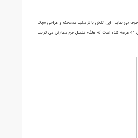
ر طرف می نماید. این کفش با لژ سفید مستحکم و طراحی سبک
و منعطف دارای دوام فوق العاده خوبی بوده و شکل ظاهری و رنگ آن با انواع لباس اسپرت و مجلسی مطابقت دارد. این محصول در سایزبندی 41 الی 44 عرضه شده است که هنگام تکمیل فرم سفارش می توانید