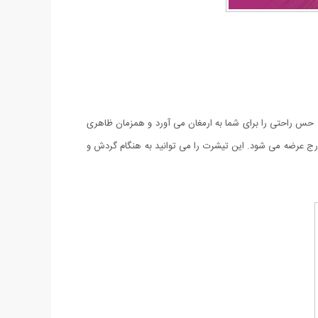
 فصل های گرم و خنک سال آقایان کمد لباس خود را مملو از تی شرت و پولوشرت های اسپرت و راحت می بینند‏. تی شرت مردانه طرح Superdry حس راحتی را برای شما به ارمغان می آورد و همزمان ظاهری
ج عرضه می شود. این تیشرت را می توانید به هنگام گردش و