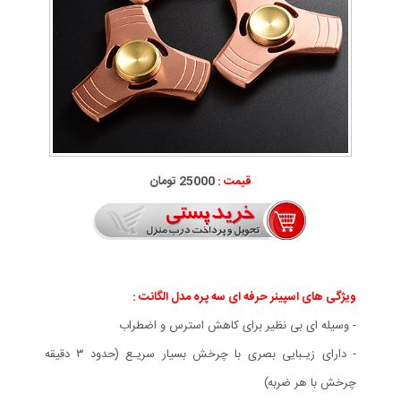
قیمت :
25000 تومان
ویژگی های اسپینر حرفه ای سه پره مدل الگانت :
- وسیله ای بی نظیر برای کاهش استرس و اضطراب
- دارای زیـبایی بصری با چرخش بسیار سریـع (حدود ٣ دقيقه
چرخش با هر ضربه)