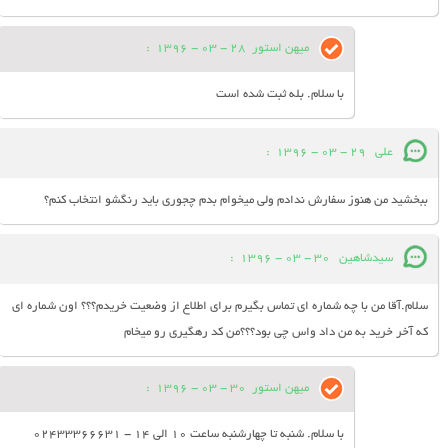
میهن استور
28 - 03 - 1396
:
با سلام. بله ثبت شده است
علی
29 - 03 - 1396
:
ببخشيد من هنوز سفارش ندادم ولی میخوام بدم چجوری باید رنگشو انتخاب کنم؟
سیدشاهین
30 - 03 - 1396
:
سلام.آقا من با چه شماره ای تماس بگیرم برای اطلاع از وضعیت خریدم؟؟؟ اون شماره ای
که آخر خرید به من داد واس چی بود؟؟؟من کد رهگیری رو میخام
میهن استور
30 - 03 - 1396
:
با سلام. شنبه تا چهارشنبه ساعت 10 الی 14 - 02433366631