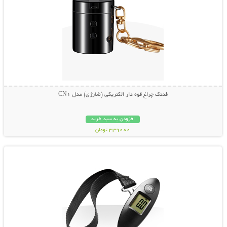
فندک چراغ قوه دار الکتریکی (شارژی) مدل CN1
افزودن به سبد خرید
339000 تومان
نمایش توضیحات بیشتر