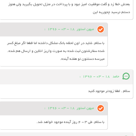
بعدش خطا زد و گفت موفقيت اميز نبود و با پرداخت در منزل تحويل بگيريد ولي هنوز
دستم نرسيد چجوريه اين
میهن استور
18 - 03 - 1396
:
با سلام. شاید در اون لحظه بانک مشکل داشته اما قطعا اگر مبلغ کسر
شده سفارشتون ثبت شده به صورت واریز انلاین و ارسال هم شده.
میرسه دستتون تو هفته آینده.
حامد
18 - 03 - 1396
:
سلام . لطفا زودتر موجود کنید
میهن استور
18 - 03 - 1396
:
با سلام. طی 3 - 4 روز آینده موجود خواهد شد.