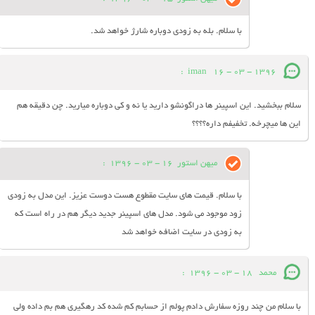
با سلام. بله به زودی دوباره شارژ خواهد شد.
:
iman
16 - 03 - 1396
سلام ببخشید. این اسپینر ها دراگونشو دارید یا نه و کی دوباره میارید. چن دقیقه هم
این ها میچرخه. تخفیفم داره؟؟؟؟
میهن استور
16 - 03 - 1396
:
با سلام. قیمت های سایت مقطوع هست دوست عزیز. این مدل به زودی
زود موجود می شود. مدل های اسپینر جدید دیگر هم در راه است که
به زودی در سایت اضافه خواهد شد
محمد
18 - 03 - 1396
:
با سلام من چند روزه سفارش دادم پولم از حسابم كم شده كد رهگيري هم بم داده ولي