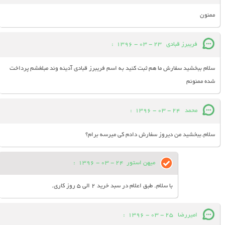
ممنون
فريبرز قبادي
23 - 03 - 1396
:
سلام ببخشيد سفارش ما هم ثبت كنيد به اسم فريبرز قبادي آدينه وند مبلغشم پرداخت
شده ممنونم
محمد
24 - 03 - 1396
:
سلام.ببخشید من دیروز سفارش دادم کی میرسه برام؟
میهن استور
24 - 03 - 1396
:
با سلام. طبق اعلام در سبد خرید 2 الی 5 روز کاری.
امیررضا
25 - 03 - 1396
: