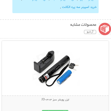
خرید اسپینر سه پره الکانت
,
محصولات مشابه
آرشیو
نمایش توضیحات بیشتر
لیزر پوینتر سبز JD-303