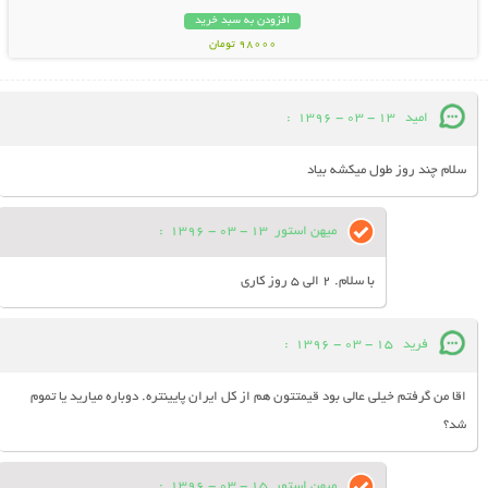
افزودن به سبد خرید
98000 تومان
امید
13 - 03 - 1396
:
سلام چند روز طول میکشه بیاد
میهن استور
13 - 03 - 1396
:
با سلام. 2 الی 5 روز کاری
فرید
15 - 03 - 1396
:
اقا من گرفتم خیلی عالی بود قیمتتون هم از کل ایران پایینتره. دوباره میارید یا تموم
شد؟
میهن استور
15 - 03 - 1396
: