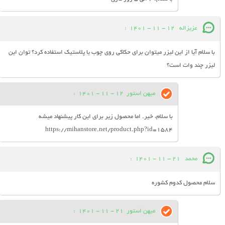
عزیزاله
12 - 11 - 1401
:
با سلام آیا از این لیزر میتوان برای حکاکی روی چوب یا پلاستیک استفاده کرد؟ توان این
لیزر چند وات است؟
میهن استور
12 - 11 - 1401
:
با سلام، خیر. اما محصول‌ زیر برای این کار پیشنهاد میشه
https://mihanstore.net/product.php?id=1584
محمد
21 - 11 - 1401
:
سلام محصول کدوم کشوره
میهن استور
21 - 11 - 1401
: