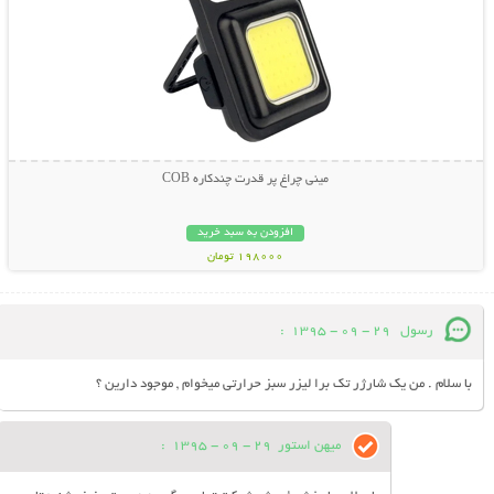
مینی چراغ پر قدرت چندکاره COB
افزودن به سبد خرید
198000 تومان
رسول
29 - 09 - 1395
:
با سلام . من یک شارژر تک برا لیزر سبز حرارتی میخوام , موجود دارین ؟
میهن استور
29 - 09 - 1395
: