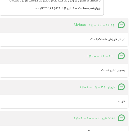
با سلام. با بخش فروش شرکت تماس بگیرید دوست عزیز. شنبه تا
چهارشنبه ساعت 10 الی 14 02433366631
:
Mehran
15 - 12 - 1396
مر کز فروش شما کجاست
:
11 - 11 - 1400
بسیار عالی هست
کریم
29 - 09 - 1401
:
خوب
محمدعلی
02 - 10 - 1401
: