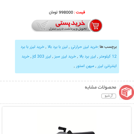
قیمت :
998000 تومان
برچسب ها
:
خرید لیزر حرارتی
,
لیزر با برد بالا
,
خرید لیزر با برد
12 کیلومتر
,
لیزر برد بالا
,
خرید لیزر سبز
,
لیزر jd 303
,
خرید
اینترنتی لیزر
,
میهن استور
,
محصولات مشابه
آرشیو
نمایش توضیحات بیشتر