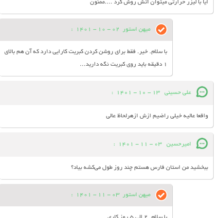
ایا با لیزر حرارتی میتوان آتش روش کرد ....ممنون
میهن استور
02 - 10 - 1401
:
با سلام. خیر. فقط برای روشن کردن کبریت کارایی دارد که آن هم بالای
1 دقیقه باید روی کبریت نگه دارید...
علی حسینی
13 - 10 - 1401
:
واقعا عالیه خیلی راضیم ازش ازهرلحاظ عالی
امیرحسین
03 - 11 - 1401
:
ببخشید من استان فارس هستم چند روز طول می‌کشه بیاد؟
میهن استور
03 - 11 - 1401
:
با سلام. 2 الی 5 روز کاری