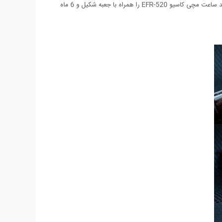
ای و همچنین صفحه سفید و مشکی عرضه شده است. این ساعت دارای تقویم روز شمار می باشد و تا 80 درصد نیز ضد آب است. هم اکنون می توانید ساعت مچی کاسیو EFR-520 را همراه با جعبه شکیل و 6 ماه