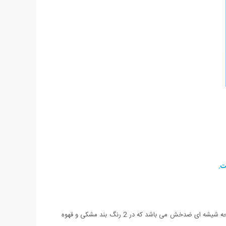
ساعت مچی Casio EFR-520 یکی از جدیدترین مدل های عرضه شده کمپانی معتبر کاسیو می باشد. این ساعت دارای بند چرم بسیار با کیفیت و صفحه شیشه ای ضدخش می باشد که در 2 رنگ بند مشکی و قهوه