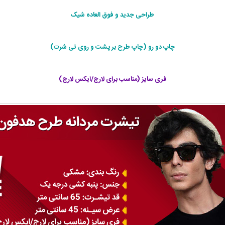
طراحی جديد و فوق العاده شيک
چاپ دو رو (چاپ طرح بر پشت و روی تی شرت)
فری سایز (مناسب برای لارج/ایکس لارج)