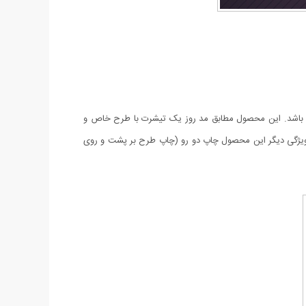
شته باشد. این محصول مطابق مد روز یک تیشرت با طرح خاص و
سب برای سایزهای لارج و ایکس لارج عرضه می شود. جنس این تی شرت پارچه پنبه کشی درجه 1 می باشد و ویژگی دیگر این محصول چاپ دو رو (چاپ طرح بر پشت و روی