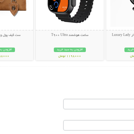
Lux
ساعت هوشمند T900 Ultra
ست کیف پول و ج
خرید
افزودن به سبد خرید
افزودن به
1198000 تومان
398000 تو