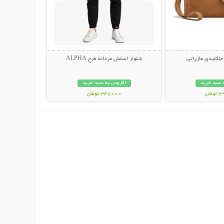
اکلیدی مازراتی
شلوار اسلش مردانه طرح ALPHA
 سبد خرید
افزودن به سبد خرید
مان
348000 تومان