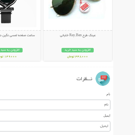
عینک طرح Ray.Ban خلبانی
ساعت صفحه لمسی نگین دار ury Lady
افزودن به سبد خرید
افزودن به سبد 
348000 تومان
149000 تومان
نـــظرات
نام
ایمیل